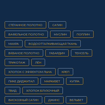
СТЁГАННОЕ ПОЛОТНО
САТИН
ВАФЕЛЬНОЕ ПОЛОТНО
МУСЛИН
ПОПЛИН
МАХРА
ВОДООТТАЛКИВАЮЩАЯ ТКАНЬ
ВЯЗАНОЕ ПОЛОТНО
ГАБАРДИН
ТЕНСЕЛЬ
ТРИКОТАЖ
ЛЁН
ХЛОПОК С ЭФФЕКТОМ ЛЬНА
КРЕП
ПИКЕ ДИДЖИТАЛ
МАРКИЗЕТ
КУПРА
ТВИД
ХЛОПОК БЛУЗОЧНЫЙ
ВИСКОЗНЫЙ САТИН
ДЖИНС
ВЕЛЬВЕТ