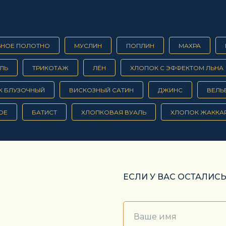
ЬНОЕ ПОЛОТНО
МУСЛИН
ПОПЛИН
МАХРА
ЛЬ
ТРИКОТАЖ
ЛЁН
ХЛОПОК С ЭФФЕКТОМ ЛЬНА
К БЛУЗОЧНЫЙ
ВИСКОЗНЫЙ САТИН
ДЖИНС
ВЕЛЬ
ОЕ
БАТИСТ
ХЛОПКОВАЯ ВУАЛЬ
ХЛОПОК ЖАККА
ЕСЛИ У ВАС ОСТАЛИС