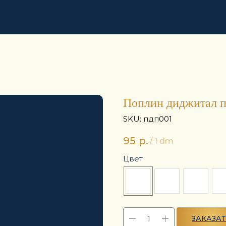
Поплин диджитал 
SKU:
пдп001
95
р.
/
1 dm
Цвет
ЗАКАЗА