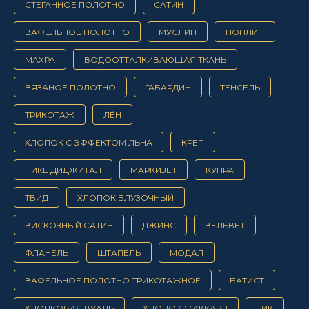
СТЁГАННОЕ ПОЛОТНО
САТИН
ВАФЕЛЬНОЕ ПОЛОТНО
МУСЛИН
ПОПЛИН
МАХРА
ВОДООТТАЛКИВАЮЩАЯ ТКАНЬ
ВЯЗАНОЕ ПОЛОТНО
ГАБАРДИН
ТЕНСЕЛЬ
ТРИКОТАЖ
ЛЁН
ХЛОПОК С ЭФФЕКТОМ ЛЬНА
КРЕП
ПИКЕ ДИДЖИТАЛ
МАРКИЗЕТ
КУПРА
ТВИД
ХЛОПОК БЛУЗОЧНЫЙ
ВИСКОЗНЫЙ САТИН
ДЖИНС
ВЕЛЬВЕТ
ФЛАНЕЛЬ
ШТАПЕЛЬ
МОДАЛ
ВАФЕЛЬНОЕ ПОЛОТНО ТРИКОТАЖНОЕ
БАТИСТ
ХЛОПКОВАЯ ВУАЛЬ
ХЛОПОК ЖАККАРД
ТИК