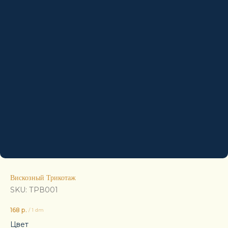
Вискозный Трикотаж
SKU:
ТРВ001
168
р.
/
1 dm
Цвет