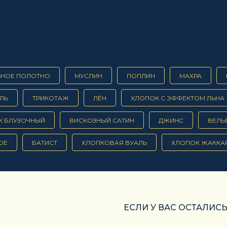
ЬНОЕ ПОЛОТНО
МУСЛИН
ПОПЛИН
МАХРА
ЛЬ
ТРИКОТАЖ
ЛЁН
ХЛОПОК С ЭФФЕКТОМ ЛЬНА
К БЛУЗОЧНЫЙ
ВИСКОЗНЫЙ САТИН
ДЖИНС
ВЕЛЬ
ОЕ
БАТИСТ
ХЛОПКОВАЯ ВУАЛЬ
ХЛОПОК ЖАККА
ЕСЛИ У ВАС ОСТАЛИС