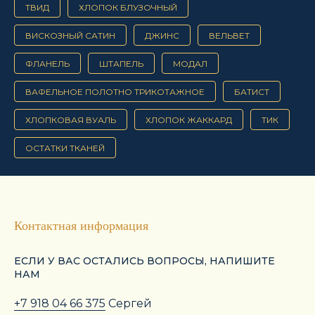
ТВИД
ХЛОПОК БЛУЗОЧНЫЙ
ВИСКОЗНЫЙ САТИН
ДЖИНС
ВЕЛЬВЕТ
ФЛАНЕЛЬ
ШТАПЕЛЬ
МОДАЛ
ВАФЕЛЬНОЕ ПОЛОТНО ТРИКОТАЖНОЕ
БАТИСТ
ХЛОПКОВАЯ ВУАЛЬ
ХЛОПОК ЖАККАРД
ТИК
ОСТАТКИ ТКАНЕЙ
Контактная информация
ЕСЛИ У ВАС ОСТАЛИСЬ ВОПРОСЫ, НАПИШИТЕ
НАМ
+7 918 04 66 375
Сергей