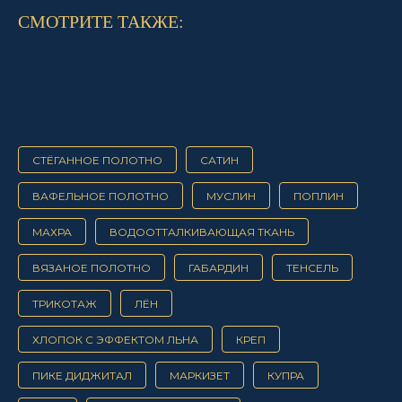
СМОТРИТЕ ТАКЖЕ:
СТЁГАННОЕ ПОЛОТНО
САТИН
ВАФЕЛЬНОЕ ПОЛОТНО
МУСЛИН
ПОПЛИН
МАХРА
ВОДООТТАЛКИВАЮЩАЯ ТКАНЬ
ВЯЗАНОЕ ПОЛОТНО
ГАБАРДИН
ТЕНСЕЛЬ
ТРИКОТАЖ
ЛЁН
ХЛОПОК С ЭФФЕКТОМ ЛЬНА
КРЕП
ПИКЕ ДИДЖИТАЛ
МАРКИЗЕТ
КУПРА