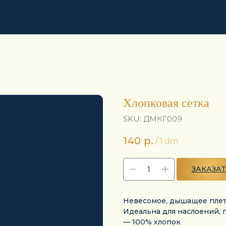
Хлопковая сетка
SKU:
ДМКГ009
140
р.
/
1 dm
ЗАКАЗА
Невесомое, дышащее плет
Идеальна для наслоений, п
— 100% хлопок