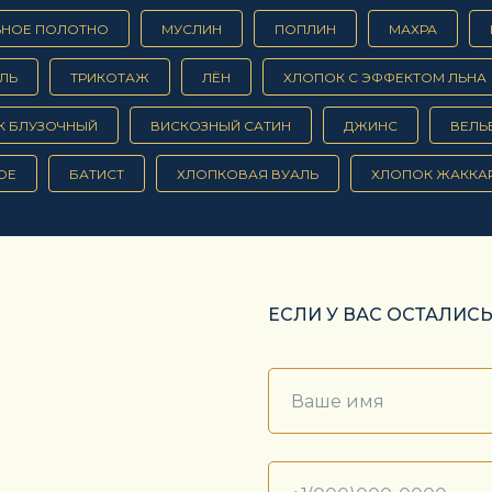
ЬНОЕ ПОЛОТНО
МУСЛИН
ПОПЛИН
МАХРА
ЛЬ
ТРИКОТАЖ
ЛЁН
ХЛОПОК С ЭФФЕКТОМ ЛЬНА
К БЛУЗОЧНЫЙ
ВИСКОЗНЫЙ САТИН
ДЖИНС
ВЕЛЬ
ОЕ
БАТИСТ
ХЛОПКОВАЯ ВУАЛЬ
ХЛОПОК ЖАККА
ЕСЛИ У ВАС ОСТАЛИС