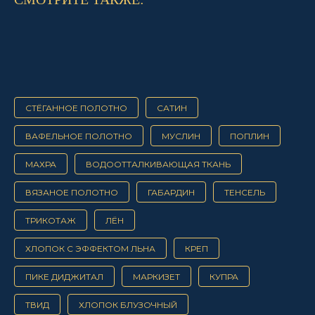
СТЁГАННОЕ ПОЛОТНО
САТИН
ВАФЕЛЬНОЕ ПОЛОТНО
МУСЛИН
ПОПЛИН
МАХРА
ВОДООТТАЛКИВАЮЩАЯ ТКАНЬ
ВЯЗАНОЕ ПОЛОТНО
ГАБАРДИН
ТЕНСЕЛЬ
ТРИКОТАЖ
ЛЁН
ХЛОПОК С ЭФФЕКТОМ ЛЬНА
КРЕП
ПИКЕ ДИДЖИТАЛ
МАРКИЗЕТ
КУПРА
ТВИД
ХЛОПОК БЛУЗОЧНЫЙ