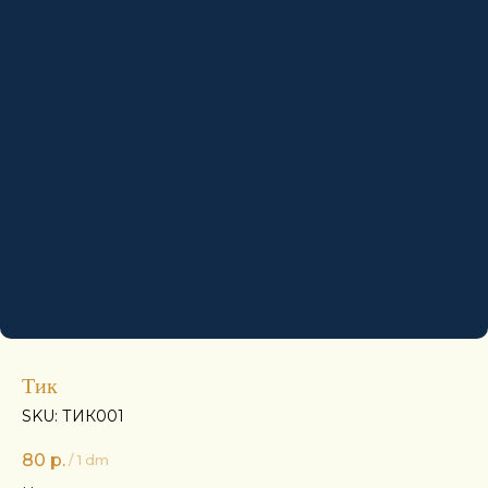
Тик
SKU:
ТИК001
80
р.
/
1 dm