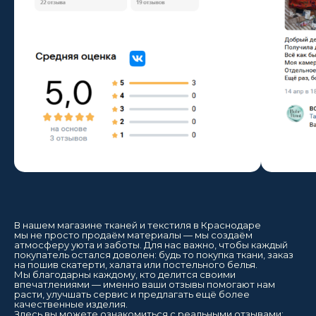
В нашем магазине тканей и текстиля в Краснодаре
мы не просто продаём материалы — мы создаём
атмосферу уюта и заботы. Для нас важно, чтобы каждый
покупатель остался доволен: будь то покупка ткани, заказ
на пошив скатерти, халата или постельного белья.
Мы благодарны каждому, кто делится своими
впечатлениями — именно ваши отзывы помогают нам
расти, улучшать сервис и предлагать ещё более
качественные изделия.
Здесь вы можете ознакомиться с реальными отзывами: